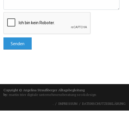
Copyright © Angelina Straußberger Alltagsbegleitung
by:
martin trier digitale unternehmensberatung seo&design
.
IMPRESSUM
DATENSCHUTZERKLÄRUNG