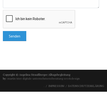
Copyright © Angelina Straußberger Alltagsbegleitung
by:
martin trier digitale unternehmensberatung seo&design
.
IMPRESSUM
DATENSCHUTZERKLÄRUNG