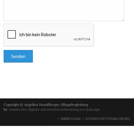
Copyright © Angelina Straußberger Alltagsbegleitung
by:
martin trier digitale unternehmensberatung seo&design
.
IMPRESSUM
DATENSCHUTZERKLÄRUNG