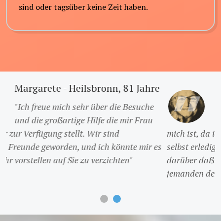
sind oder tagsüber keine Zeit haben.
Ingrid - Ansbach, 76 Jahre
"Ich war mir zwar Anfangs nicht sicher
ob eine Hilfe zu Hause das Richtige für
mich ist, da ich noch sehr gut die meisten Aufgaben
selbst erledigen kann und möchte, aber ich bin froh
darüber daẞ ich nun mehr Gesellschaft habe und
jemanden der mir hilft"